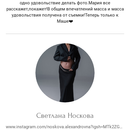
одно удовольствие делать фото.Мария все
расскажет,покажет!В общем впечатлений масса и масса
удовольствия получена от съемки!Теперь только к
Маше❤️
Светлана Носкова
www.instagram.com/noskova.alexandrovna?igsh=MTk2ZGNubnNuanY3NQ%3D%3D&utm_source=qr