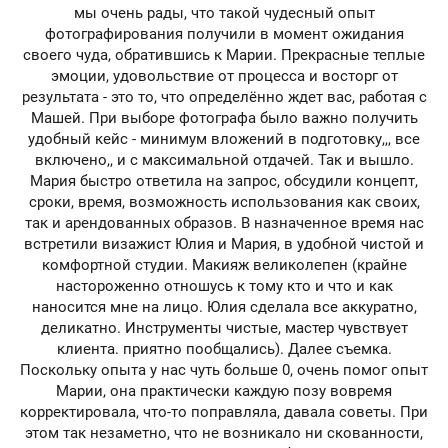
мы очень рады, что такой чудесный опыт
фотографирования получили в момент ожидания
своего чуда, обратившись к Марии. Прекрасные теплые
эмоции, удовольствие от процесса и восторг от
результата - это то, что определённо ждет вас, работая с
Машей. При выборе фотографа было важно получить
удобный кейс - минимум вложений в подготовку,,, все
включено,, и с максимальной отдачей. Так и вышло.
Мария быстро ответила на запрос, обсудили концепт,
сроки, время, возможность использования как своих,
так и арендованных образов. В назначенное время нас
встретили визажист Юлия и Мария, в удобной чистой и
комфортной студии. Макияж великолепен (крайне
настороженно отношусь к тому кто и что и как
наносится мне на лицо. Юлия сделала все аккуратно,
деликатно. Инструменты чистые, мастер чувствует
клиента. приятно пообщались). Далее съемка.
Поскольку опыта у нас чуть больше 0, очень помог опыт
Марии, она практически каждую позу вовремя
корректировала, что-то поправляла, давала советы. При
этом так незаметно, что не возникало ни скованности,